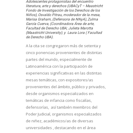
Adolescentes protagonistas del encuentro
literatura, arte y derechos (UBACyT – Maastricht
Fondo de Investigación de los Derechos de los
Niños), Osvaldo Pitrau, moderador de la mesa,
Marisa Graham, (Defensora de NNyA), Zulma
García Cuerva, (Coordinadora Área de arte,
Facultad de Derecho UBA; Julieta Marotta
(Maastricht University); y Laura Lora ( Facultad
de Derecho UBA).
A la cita se congregaron más de setenta y
cinco ponencias provenientes de distintas
partes del mundo, especialmente de
Latinoamérica con la participación de
experiencias significativas en las distintas
mesas temáticas, con expositores/as
provenientes del ámbito, público y privados,
desde organismos especializados en
temáticas de infancia como fiscalías,
defensorías, así también miembros del
Poder Judicial, organismos especializados
de niñez, académicos/as de diversas
universidades , destacando en el área