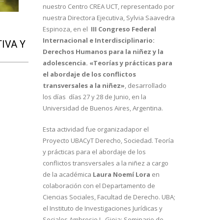
nuestro Centro CREA UCT, representado por
nuestra Directora Ejecutiva, Sylvia Saavedra
Espinoza, en el
III Congreso Federal
Internacional e Interdisciplinario:
IVA Y
Derechos Humanos para la niñez y la
adolescencia. «Teorías y prácticas para
el abordaje de los conflictos
transversales a la niñez»
, desarrollado
los días días 27 y 28 de Junio, en la
Universidad de Buenos Aires, Argentina.
Esta actividad fue organizadapor el
Proyecto UBACyT Derecho, Sociedad. Teoría
y prácticas para el abordaje de los
conflictos transversales a la niñez a cargo
de la académica
Laura Noemí Lora
en
colaboración con el Departamento de
Ciencias Sociales, Facultad de Derecho. UBA;
el Instituto de Investigaciones Jurídicas y
Sociales Ambrosio L. Gioja; Seminario de