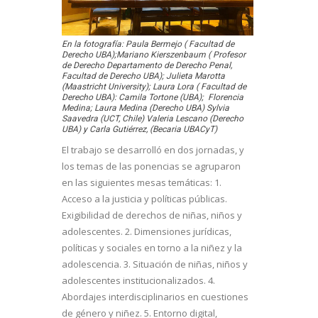
En la fotografía: Paula Bermejo ( Facultad de
Derecho UBA);Mariano Kierszenbaum ( Profesor
de Derecho Departamento de Derecho Penal,
Facultad de Derecho UBA); Julieta Marotta
(Maastricht University); Laura Lora ( Facultad de
Derecho UBA): Camila Tortone (UBA); Florencia
Medina; Laura Medina (Derecho UBA) Sylvia
Saavedra (UCT, Chile) Valeria Lescano (Derecho
UBA) y Carla Gutiérrez, (Becaria UBACyT)
El trabajo se desarrolló en dos jornadas, y
los temas de las ponencias se agruparon
en las siguientes mesas temáticas: 1.
Acceso a la justicia y políticas públicas.
Exigibilidad de derechos de niñas, niños y
adolescentes. 2. Dimensiones jurídicas,
políticas y sociales en torno a la niñez y la
adolescencia. 3. Situación de niñas, niños y
adolescentes institucionalizados. 4.
Abordajes interdisciplinarios en cuestiones
de género y niñez. 5. Entorno digital,